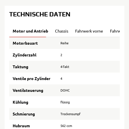
TECHNISCHE DATEN
Motor und Antrieb
Chassis
Fahrwerk vorne
Fahrwerk 
Motorbauart
Reihe
Zylinderzahl
2
Taktung
4-Takt
Ventile pro Zylinder
4
Ventilsteuerung
DOHC
Kühlung
flüssig
Schmierung
Trockensumpf
Hubraum
562 ccm