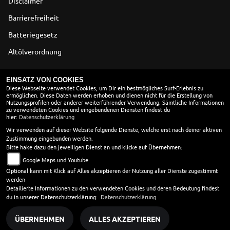
Disclaimer
Barrierefreiheit
Batteriegesetz
Altölverordnung
ÖFFNUNGSZEITEN
EINSATZ VON COOKIES
Diese Webseite verwendet Cookies, um Dir ein bestmögliches Surf-Erlebnis zu
ermöglichen. Diese Daten werden erhoben und dienen nicht für die Erstellung von
Montag:
10:00 - 18:00
Nutzungsprofilen oder anderer weiterführender Verwendung. Sämtliche Informationen
Dienstag:
10:00 - 18:00
zu verwendeten Cookies und eingebundenen Diensten findest du
hier:
Datenschutzerklärung
Mittwoch:
10:00 - 18:00
Donnerstag:
10:00 - 18:00
Wir verwenden auf dieser Website folgende Dienste, welche erst nach deiner aktiven
Zustimmung eingebunden werden.
Freitag:
10:00 - 18:00
Bitte hake dazu den jeweiligen Dienst an und klicke auf Übernehmen:
Samstag:
geschlossen
Google Maps und Youtube
Sonntag:
geschlossen
Optional kann mit Klick auf Alles akzeptieren der Nutzung aller Dienste zugestimmt
werden
Öffnungszeiten. Montags bis Freitags von 10 - 18 Uhr.
Detailierte Informationen zu den verwendeten Cookies und deren Bedeutung findest
du in unserer Datenschutzerklärung:
Datenschutzerklärung
ÜBERNEHMEN
ALLES AKZEPTIEREN